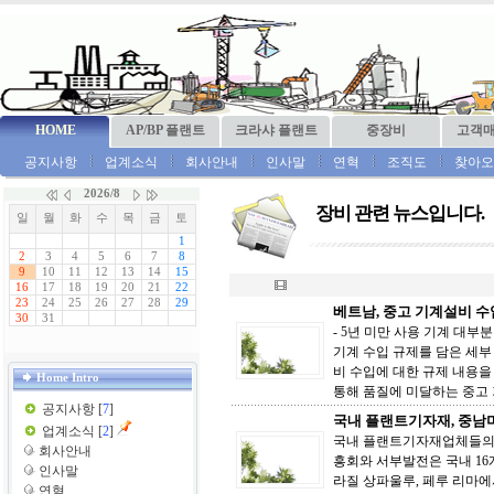
HOME
AP/BP 플랜트
크라샤 플랜트
중장비
고객
공지사항
업계소식
회사안내
인사말
연혁
조직도
찾아오
장비 관련 뉴스입니다.
베트남, 중고 기계설비 
- 5년 미만 사용 기계 대부분
기계 수입 규제를 담은 세부 시
비 수입에 대한 규제 내용을 담은 
Home Intro
통해 품질에 미달하는 중고 
공지사항
[
7
]
국내 플랜트기자재, 중남
업계소식
[
2
]
국내 플랜트기자재업체들의 
회사안내
흥회와 서부발전은 국내 16개
인사말
라질 상파울루, 페루 리마에
연혁