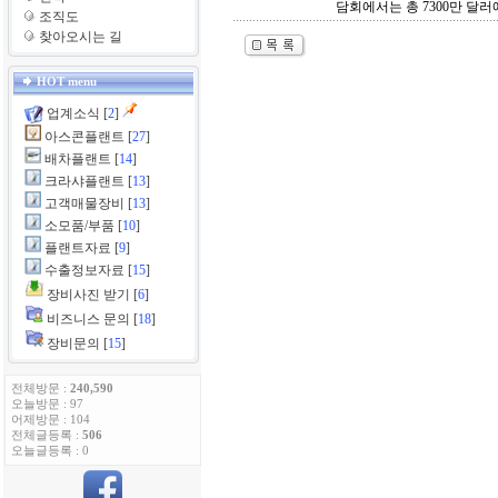
담회에서는 총 7300만 달러
조직도
찾아오시는 길
HOT menu
업계소식
[
2
]
아스콘플랜트
[
27
]
배차플랜트
[
14
]
크라샤플랜트
[
13
]
고객매물장비
[
13
]
소모품/부품
[
10
]
플랜트자료
[
9
]
수출정보자료
[
15
]
장비사진 받기
[
6
]
비즈니스 문의
[
18
]
장비문의
[
15
]
전체방문 :
240,590
오늘방문 : 97
어제방문 : 104
전체글등록 :
506
오늘글등록 : 0