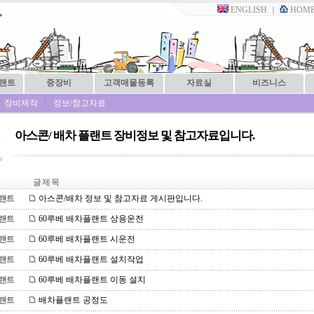
ENGLISH
｜
HOM
플랜트
중장비
고객매물등록
자료실
비즈니스
장비제작
정보/참고자료
아스콘/ 배차 플랜트 장비정보 및 참고자료입니다.
글 제 목
랜트
아스콘/배차 정보 및 참고자료 게시판입니다.
랜트
60루베 배차플랜트 상용운전
랜트
60루베 배차플랜트 시운전
랜트
60루베 배차플랜트 설치작업
랜트
60루베 배차플랜트 이동 설치
랜트
배차플랜트 공정도