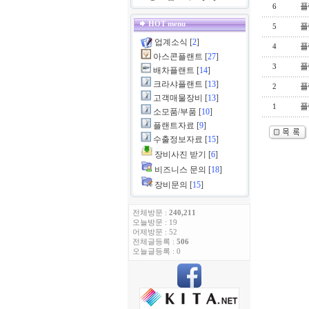
플
6
HOT menu
플
5
업계소식
[
2
]
플
4
아스콘플랜트
[
27
]
플
3
배차플랜트
[
14
]
크라샤플랜트
[
13
]
플
2
고객매물장비
[
13
]
플
1
소모품/부품
[
10
]
플랜트자료
[
9
]
수출정보자료
[
15
]
장비사진 받기
[
6
]
비즈니스 문의
[
18
]
장비문의
[
15
]
전체방문 :
240,211
오늘방문 : 19
어제방문 : 52
전체글등록 :
506
오늘글등록 : 0