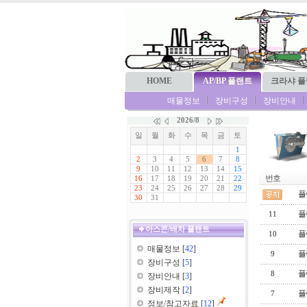
HOME
AP/BP 플랜트
크라샤 
매물정보
장비구성
장비안내
번호
플
플
11
아스콘/배차 플랜트
플
10
매물정보
[
42
]
플
9
장비구성
[
5
]
플
8
장비안내
[
3
]
장비제작
[
2
]
플
7
정보/참고자료
[
12
]