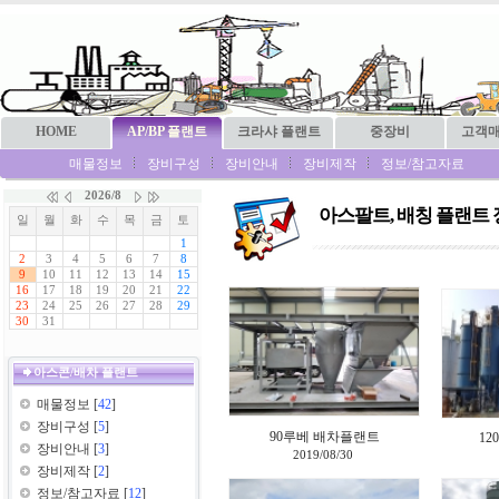
HOME
AP/BP 플랜트
크라샤 플랜트
중장비
고객
매물정보
장비구성
장비안내
장비제작
정보/참고자료
아스팔트, 배칭 플랜트
아스콘/배차 플랜트
매물정보
[
42
]
장비구성
[
5
]
90루베 배차플랜트
120
장비안내
[
3
]
2019/08/30
장비제작
[
2
]
정보/참고자료
[
12
]