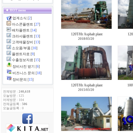
HOT menu
업계소식
[
2
]
아스콘플랜트
[
27
]
배차플랜트
[
14
]
120T/Hr Asphalt plant
120
크라샤플랜트
[
13
]
2018/03/20
고객매물장비
[
13
]
소모품/부품
[
10
]
플랜트자료
[
9
]
수출정보자료
[
15
]
장비사진 받기
[
6
]
비즈니스 문의
[
18
]
장비문의
[
15
]
120T/Hr Asphalt plant
100
2015/03/20
전체방문 :
240,618
오늘방문 : 125
어제방문 : 104
전체글등록 :
506
오늘글등록 : 0