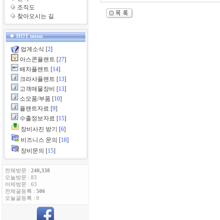
조직도
찾아오시는 길
HOT menu
업계소식
[
2
]
아스콘플랜트
[
27
]
배차플랜트
[
14
]
크라샤플랜트
[
13
]
고객매물장비
[
13
]
소모품/부품
[
10
]
플랜트자료
[
9
]
수출정보자료
[
15
]
장비사진 받기
[
6
]
비즈니스 문의
[
18
]
장비문의
[
15
]
전체방문 :
240,338
오늘방문 : 83
어제방문 : 63
전체글등록 :
506
오늘글등록 : 0