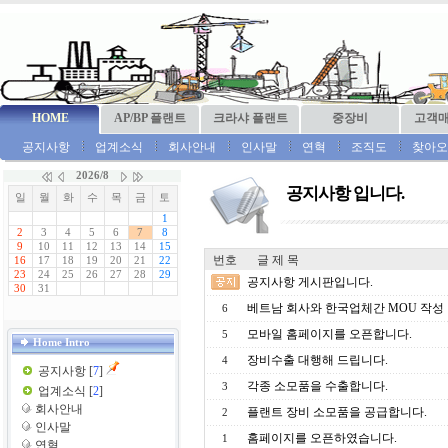
HOME
AP/BP 플랜트
크라샤 플랜트
중장비
고객
공지사항
업계소식
회사안내
인사말
연혁
조직도
찾아오
공지사항 입니다.
번호
글 제 목
공지사항 게시판입니다.
베트남 회사와 한국업체간 MOU 작성
6
모바일 홈페이지를 오픈합니다.
5
Home Intro
장비수출 대행해 드립니다.
4
공지사항
[
7
]
각종 소모품을 수출합니다.
3
업계소식
[
2
]
회사안내
플랜트 장비 소모품을 공급합니다.
2
인사말
홈페이지를 오픈하였습니다.
1
연혁