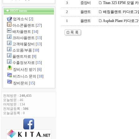
중장비
Titan 325 EPM 모
3
HOT menu
플랜트
배칭플랜트 카다로그
2
업계소식
[
2
]
플랜트
Asphalt Plant 카다
1
아스콘플랜트
[
27
]
배차플랜트
[
14
]
크라샤플랜트
[
13
]
고객매물장비
[
13
]
소모품/부품
[
10
]
플랜트자료
[
9
]
수출정보자료
[
15
]
장비사진 받기
[
6
]
비즈니스 문의
[
18
]
장비문의
[
15
]
전체방문 :
240,435
오늘방문 : 46
어제방문 : 134
전체글등록 :
506
오늘글등록 : 0