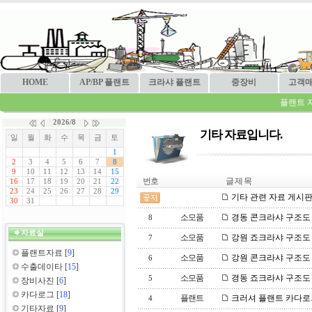
HOME
AP/BP 플랜트
크라샤 플랜트
중장비
고객
플랜트 
기타 자료입니다.
번호
글 제 목
기타 관련 자료 게시
소모품
경동 콘크라샤 구조도
8
자료실
소모품
강원 죠크라샤 구조도
7
플랜트자료
[
9
]
소모품
강원 콘크라샤 구조도
6
수출데이타
[
15
]
소모품
경동 죠크라샤 구조도
5
장비사진
[
6
]
카다로그
[
18
]
플랜트
크러셔 플랜트 카다로
4
기타자료
[
9
]