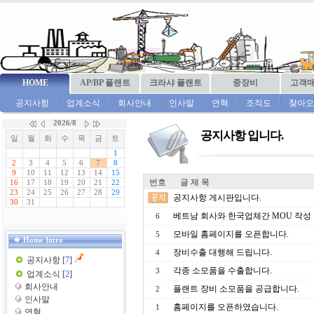
HOME
AP/BP 플랜트
크라샤 플랜트
중장비
고객
공지사항
업계소식
회사안내
인사말
연혁
조직도
찾아오
공지사항 입니다.
번호
글 제 목
공지사항 게시판입니다.
베트남 회사와 한국업체간 MOU 작성
6
모바일 홈페이지를 오픈합니다.
5
Home Intro
장비수출 대행해 드립니다.
4
공지사항
[
7
]
각종 소모품을 수출합니다.
3
업계소식
[
2
]
회사안내
플랜트 장비 소모품을 공급합니다.
2
인사말
홈페이지를 오픈하였습니다.
1
연혁