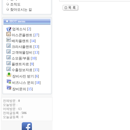
조직도
찾아오시는 길
HOT menu
업계소식
[
2
]
아스콘플랜트
[
27
]
배차플랜트
[
14
]
크라샤플랜트
[
13
]
고객매물장비
[
13
]
소모품/부품
[
10
]
플랜트자료
[
9
]
수출정보자료
[
15
]
장비사진 받기
[
6
]
비즈니스 문의
[
18
]
장비문의
[
15
]
전체방문 :
0
오늘방문 :
어제방문 : 63
전체글등록 :
506
오늘글등록 : 0