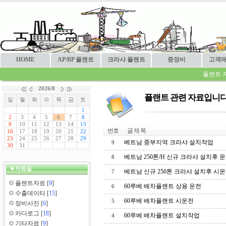
HOME
AP/BP 플랜트
크라샤 플랜트
중장비
고객
플랜트 
플랜트 관련 자료입니다
번호
글 제 목
베트남 중부지역 크라샤 설치작업
9
베트남 250톤/H 신규 크라샤 설치후 
8
자료실
베트남 신규 250톤 크라샤 설치후 시
7
플랜트자료
[
9
]
60루베 배차플랜트 상용 운전
6
수출데이타
[
15
]
60루베 배차플랜트 시운전
5
장비사진
[
6
]
카다로그
[
18
]
60루베 배차플랜트 설치작업
4
기타자료
[
9
]