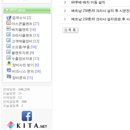
60루베 배차 이동 설치
3
HOT menu
베트남 250톤/H 크라샤 설치 후 시운
2
업계소식
[
2
]
베트남 250톤/H 크라샤 설치완료 후 
1
아스콘플랜트
[
27
]
배차플랜트
[
14
]
크라샤플랜트
[
13
]
고객매물장비
[
13
]
소모품/부품
[
10
]
플랜트자료
[
9
]
수출정보자료
[
15
]
장비사진 받기
[
6
]
비즈니스 문의
[
18
]
장비문의
[
15
]
전체방문 :
240,218
오늘방문 : 26
어제방문 : 52
전체글등록 :
506
오늘글등록 : 0