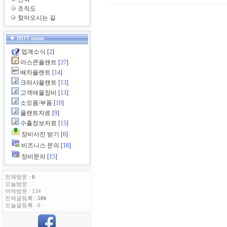
조직도
찾아오시는 길
HOT menu
업계소식
[
2
]
아스콘플랜트
[
27
]
배차플랜트
[
14
]
크라샤플랜트
[
13
]
고객매물장비
[
13
]
소모품/부품
[
10
]
플랜트자료
[
9
]
수출정보자료
[
15
]
장비사진 받기
[
6
]
비즈니스 문의
[
18
]
장비문의
[
15
]
전체방문 :
0
오늘방문 :
어제방문 : 134
전체글등록 :
506
오늘글등록 : 0